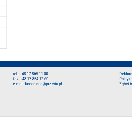
tel.: +48 17 865 11 00
Deklara
fax: +48 17 854 12 60
Polityk
e-mail:
kancelaria@prz.edu.pl
Zgłoś b