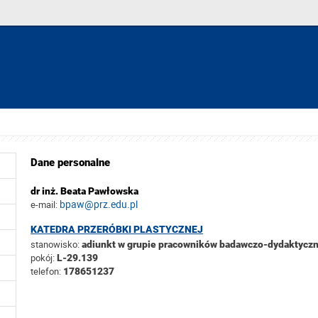
Dane personalne
dr inż. Beata Pawłowska
bpaw@prz.edu.pl
e-mail:
KATEDRA PRZERÓBKI PLASTYCZNEJ
stanowisko:
adiunkt w grupie pracowników badawczo-dydaktycz
pokój:
L-29.139
telefon:
178651237